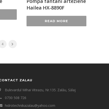
e
Pompa fântâni arteziene
Hailea HX-8890F
READ MORE
4
CONTACT ZALAU
Bulevardul Mihai Viteazu, Nr.135. Zalău, Sălaj
0730 508 726
hidrotechnikazalau@yahoo.com