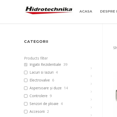
ACASA
DESPRE 
CATEGORII
Sh
Products filter
Irigatii Rezidentiale
39
Lacuri si Iazuri
4
Electrovalve
6
Aspersoare și duze
14
Controlere
9
Senzori de ploaie
4
Accesorii
2