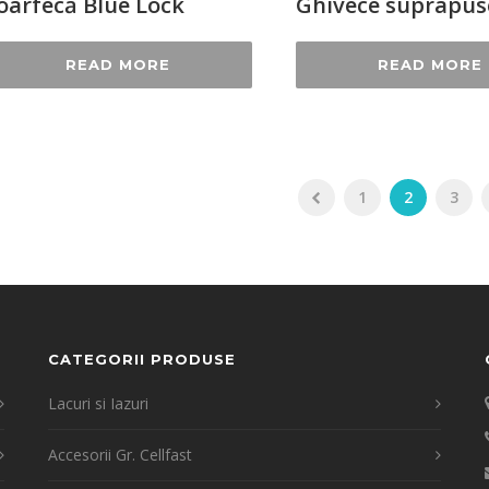
oarfecă Blue Lock
Ghivece suprapus
READ MORE
READ MORE
1
2
3
CATEGORII PRODUSE
Lacuri si Iazuri
Accesorii Gr. Cellfast