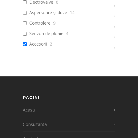
Electrovalve
6
Aspersoare și duze
14
Controlere
9
Senzori de ploaie
4
Accesorii
2
PAGINI
Acasa
Consultanta