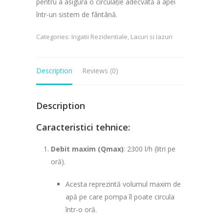
pentru a asigura o circulație adecvată a apei
într-un sistem de fântână.
Categories:
Irigatii Rezidentiale
,
Lacuri si Iazuri
Description
Reviews (0)
Description
Caracteristici tehnice:
Debit maxim (Qmax)
: 2300 l/h (litri pe
oră).
Acesta reprezintă volumul maxim de
apă pe care pompa îl poate circula
într-o oră.