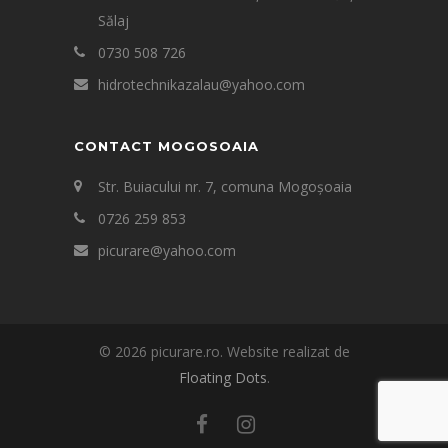
Sălaj
0730 508 726
hidrotechnikazalau@yahoo.com
CONTACT MOGOSOAIA
Str. Buiacului nr. 7, comuna Mogoșoaia
0726 259 853
picurare@yahoo.com
© 2026 picurare.ro. Website realizat de
Floating Dots
.