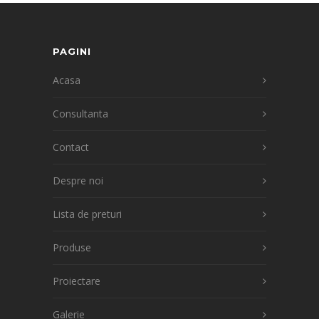
PAGINI
Acasa
Consultanta
Contact
Despre noi
Lista de preturi
Produse
Proiectare
Galerie